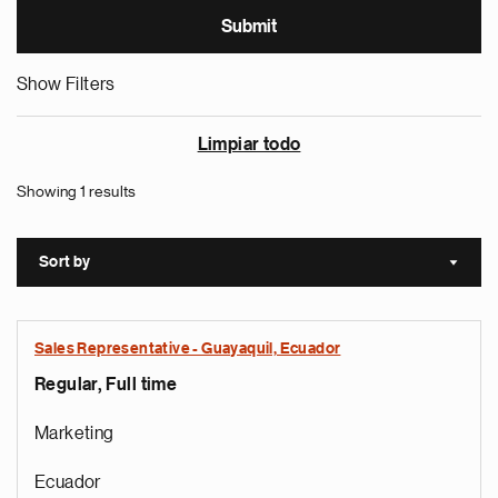
Show Filters
Limpiar todo
Showing 1 results
Sort by
Sort a
Sales Representative - Guayaquil, Ecuador
Regular, Full time
Marketing
Ecuador