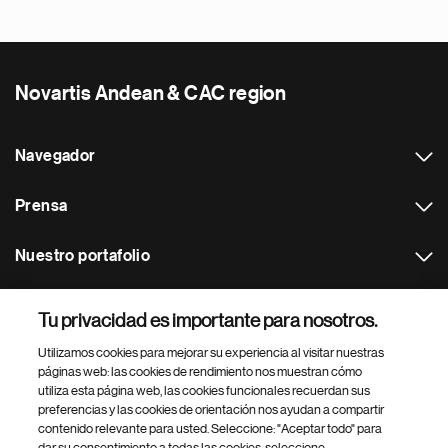
Novartis Andean & CAC region
Navegador
Prensa
Nuestro portafolio
Otras webs
Tu privacidad es importante para nosotros.
Utilizamos cookies para mejorar su experiencia al visitar nuestras
Footer Site Search
páginas web: las cookies de rendimiento nos muestran cómo
utiliza esta página web, las cookies funcionales recuerdan sus
preferencias y las cookies de orientación nos ayudan a compartir
contenido relevante para usted. Seleccione: "Aceptar todo" para
dar su consentimiento a todas las cookies, seleccione