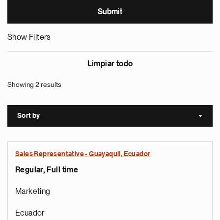
Show Filters
Limpiar todo
Showing 2 results
Sort by
Sort a
Sales Representative - Guayaquil, Ecuador
Regular, Full time
Marketing
Ecuador