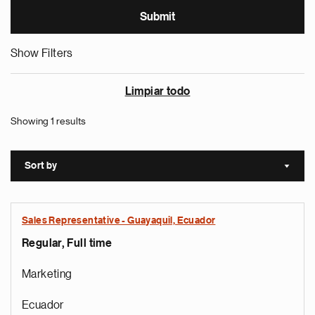
Show Filters
Limpiar todo
Showing 1 results
Sort by
Sort a
Sales Representative - Guayaquil, Ecuador
Regular, Full time
Marketing
Ecuador