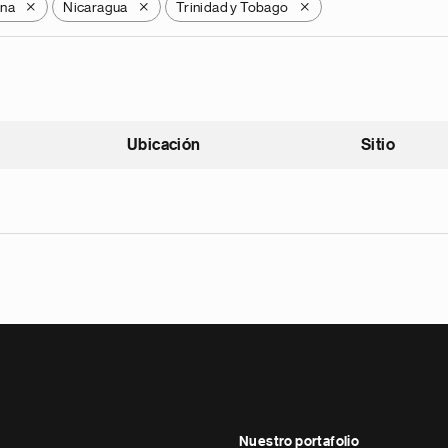
ana
Nicaragua
Trinidad y Tobago
X
X
X
Ubicación
Sitio
scendente
Nuestro portafolio