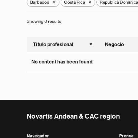
Barbados
Costa Rica
República Dominic
X
X
Showing 0 results
Título profesional
Negocio
Ordenar a
No content has been found.
Novartis Andean & CAC region
Navegador
Prensa