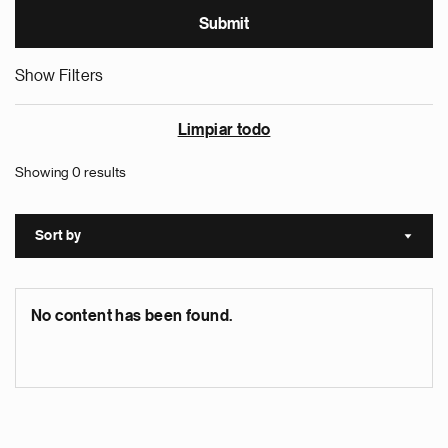
Show Filters
Limpiar todo
Showing 0 results
Sort by
Sort a
No content has been found.