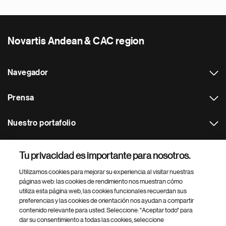
Novartis Andean & CAC region
Navegador
Prensa
Nuestro portafolio
Otras webs
Tu privacidad es importante para nosotros.
Utilizamos cookies para mejorar su experiencia al visitar nuestras
Footer Site Search
páginas web: las cookies de rendimiento nos muestran cómo
utiliza esta página web, las cookies funcionales recuerdan sus
preferencias y las cookies de orientación nos ayudan a compartir
contenido relevante para usted. Seleccione: "Aceptar todo" para
dar su consentimiento a todas las cookies, seleccione