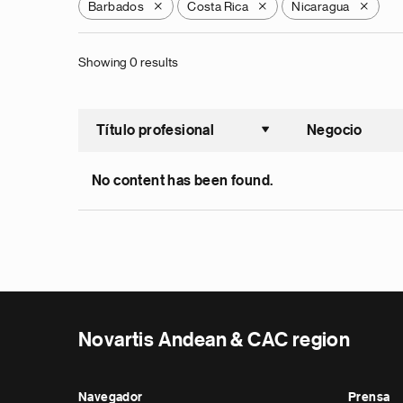
Barbados
Costa Rica
Nicaragua
X
X
X
Showing 0 results
Título profesional
Negocio
Ordenar a
No content has been found.
Novartis Andean & CAC region
Navegador
Prensa