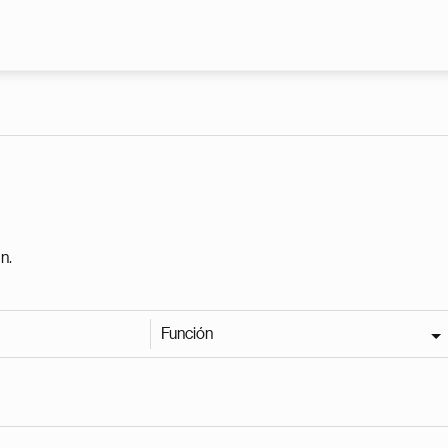
Pasar al contenido principal
n.
Función