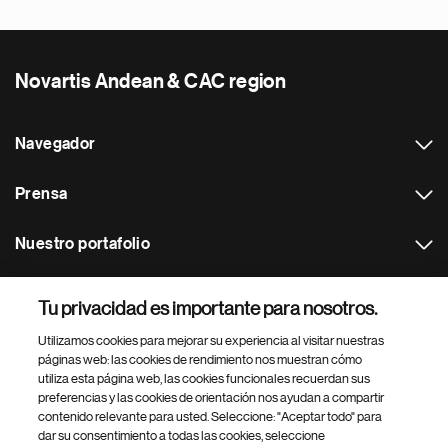
Novartis Andean & CAC region
Navegador
Prensa
Nuestro portafolio
Otras webs
Tu privacidad es importante para nosotros.
Utilizamos cookies para mejorar su experiencia al visitar nuestras
Footer Site Search
páginas web: las cookies de rendimiento nos muestran cómo
utiliza esta página web, las cookies funcionales recuerdan sus
preferencias y las cookies de orientación nos ayudan a compartir
contenido relevante para usted. Seleccione: "Aceptar todo" para
dar su consentimiento a todas las cookies, seleccione