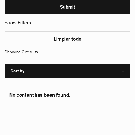
Show Filters
Limpiar todo
Showing 0 results
Sort by
Sort a
No content has been found.