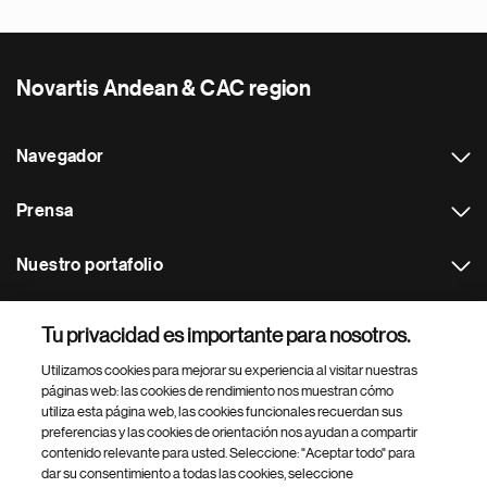
Novartis Andean & CAC region
Navegador
Prensa
Nuestro portafolio
Otras webs
Tu privacidad es importante para nosotros.
Utilizamos cookies para mejorar su experiencia al visitar nuestras
Footer Site Search
páginas web: las cookies de rendimiento nos muestran cómo
utiliza esta página web, las cookies funcionales recuerdan sus
preferencias y las cookies de orientación nos ayudan a compartir
contenido relevante para usted. Seleccione: "Aceptar todo" para
dar su consentimiento a todas las cookies, seleccione