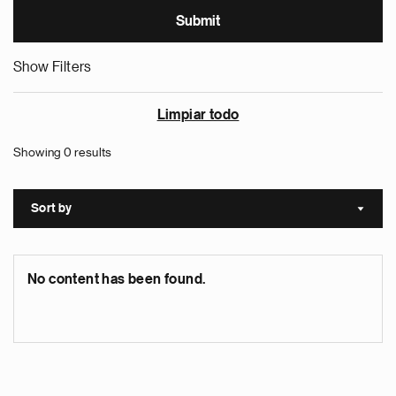
Show Filters
Limpiar todo
Showing 0 results
Sort by
Sort a
No content has been found.