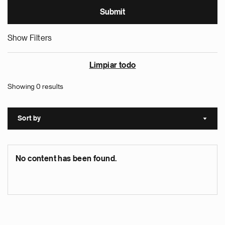
Show Filters
Limpiar todo
Showing 0 results
Sort by
Sort a
No content has been found.