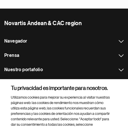
Novartis Andean & CAC region
Navegador
Prensa
Nuestro portafolio
Otras webs
Tu privacidad es importante para nosotros.
Utilizamos cookies para mejorar su experiencia al visitar nuestras
Footer Site Search
páginas web: las cookies de rendimiento nos muestran cómo
utiliza esta página web, las cookies funcionales recuerdan sus
preferencias y las cookies de orientación nos ayudan a compartir
contenido relevante para usted. Seleccione: "Aceptar todo" para
dar su consentimiento a todas las cookies, seleccione