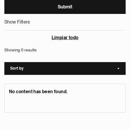
Show Filters
Limpiar todo
Showing 0 results
Sort by
Sort a
No content has been found.