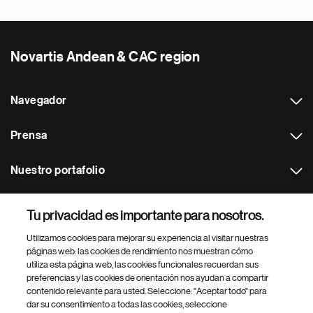
Novartis Andean & CAC region
Navegador
Prensa
Nuestro portafolio
Otras webs
Tu privacidad es importante para nosotros.
Utilizamos cookies para mejorar su experiencia al visitar nuestras
Footer Site Search
páginas web: las cookies de rendimiento nos muestran cómo
utiliza esta página web, las cookies funcionales recuerdan sus
preferencias y las cookies de orientación nos ayudan a compartir
contenido relevante para usted. Seleccione: "Aceptar todo" para
dar su consentimiento a todas las cookies, seleccione