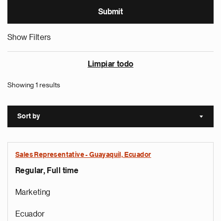
Show Filters
Limpiar todo
Showing 1 results
Sort by
Sort a
Sales Representative - Guayaquil, Ecuador
Regular, Full time
Marketing
Ecuador