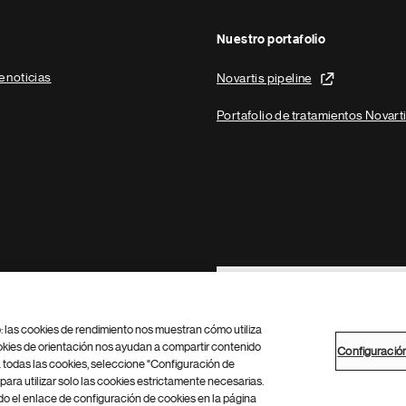
Nuestro portafolio
e noticias
Novartis pipeline
Portafolio de tratamientos Novart
Footer Site Search
b: las cookies de rendimiento nos muestran cómo utiliza
okies de orientación nos ayudan a compartir contenido
Configuració
 todas las cookies, seleccione "Configuración de
para utilizar solo las cookies estrictamente necesarias.
Configuración de cookies
Mapa del sitio
 el enlace de configuración de cookies en la página