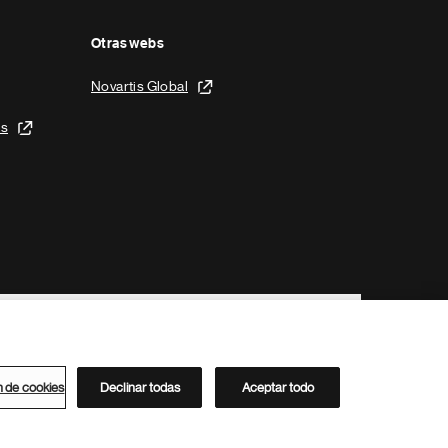
Otras webs
Novartis Global
is
n de cookies
Declinar todas
Aceptar todo
Directorio de Novartis
Este sitio está dirigido al público del clúster ACC