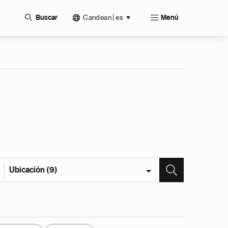
Candean | es
Buscar
Menú
Ubicación (9)