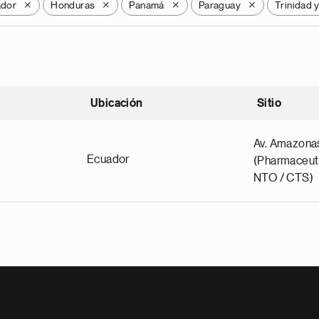
ador
Honduras
Panamá
Paraguay
Trinidad 
X
X
X
X
Ubicación
Sitio
scendente
Av. Amazona
Ecuador
(Pharmaceuti
NTO / CTS)