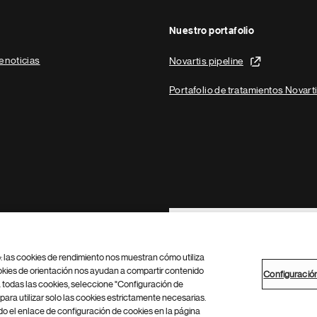
Nuestro portafolio
e noticias
Novartis pipeline
Portafolio de tratamientos Novart
Footer Site Search
b: las cookies de rendimiento nos muestran cómo utiliza
okies de orientación nos ayudan a compartir contenido
Configuració
 todas las cookies, seleccione "Configuración de
para utilizar solo las cookies estrictamente necesarias.
Configuración de cookies
Mapa del sitio
 el enlace de configuración de cookies en la página