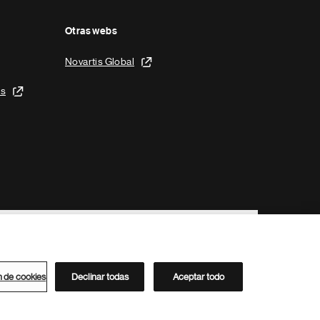
Otras webs
Novartis Global
is
n de cookies
Declinar todas
Aceptar todo
Directorio de Novartis
Este sitio está dirigido al público del clúster ACC