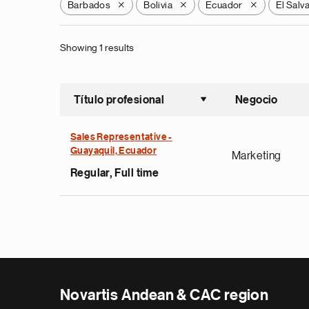
Barbados
Bolivia
Ecuador
El Salv
X
X
X
Showing 1 results
Título profesional
Negocio
Ordenar a
Sales Representative -
Guayaquil, Ecuador
Marketing
Regular, Full time
Novartis Andean & CAC region