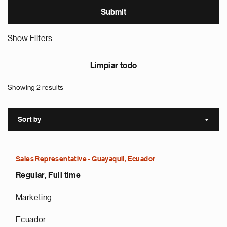
Show Filters
Limpiar todo
Showing 2 results
Sort by
Sort a
Sales Representative - Guayaquil, Ecuador
Regular, Full time
Marketing
Ecuador