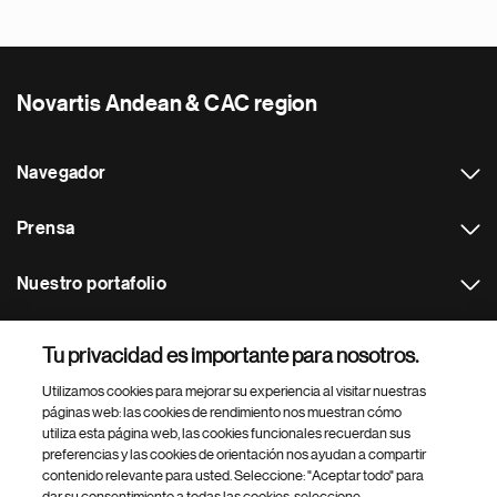
Novartis Andean & CAC region
Navegador
Prensa
Nuestro portafolio
Otras webs
Tu privacidad es importante para nosotros.
Utilizamos cookies para mejorar su experiencia al visitar nuestras
Footer Site Search
páginas web: las cookies de rendimiento nos muestran cómo
utiliza esta página web, las cookies funcionales recuerdan sus
preferencias y las cookies de orientación nos ayudan a compartir
contenido relevante para usted. Seleccione: "Aceptar todo" para
dar su consentimiento a todas las cookies, seleccione