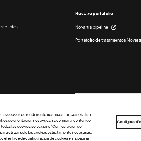
Nuestro portafolio
e noticias
Novartis pipeline
Portafolio de tratamientos Novart
Footer Site Search
b: las cookies de rendimiento nos muestran cómo utiliza
okies de orientación nos ayudan a compartir contenido
Configuració
 todas las cookies, seleccione "Configuración de
para utilizar solo las cookies estrictamente necesarias.
Configuración de cookies
Mapa del sitio
 el enlace de configuración de cookies en la página