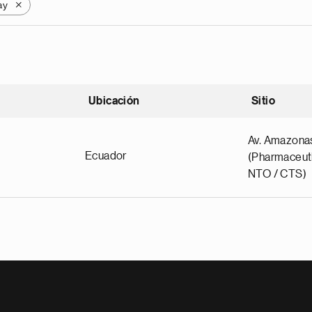
ay
X
Ubicación
Sitio
scendente
Av. Amazona
Ecuador
(Pharmaceuti
NTO / CTS)