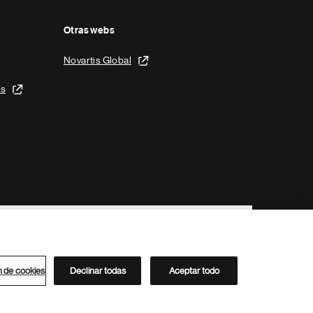
Otras webs
Novartis Global
is
n de cookies
Declinar todas
Aceptar todo
Directorio de Novartis
Este sitio está dirigido al público del clúster ACC