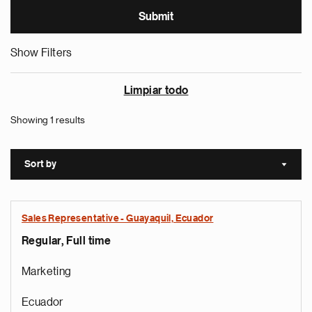
Show Filters
Limpiar todo
Showing 1 results
Sort by
Sort a
Sales Representative - Guayaquil, Ecuador
Regular, Full time
Marketing
Ecuador