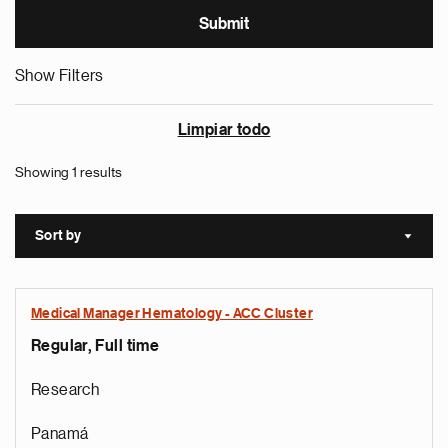
Show Filters
Limpiar todo
Showing 1 results
Sort by
Sort a
Medical Manager Hematology - ACC Cluster
Regular, Full time
Research
Panamá