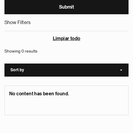
Show Filters
Limpiar todo
Showing 0 results
Sort by
Sort a
No content has been found.