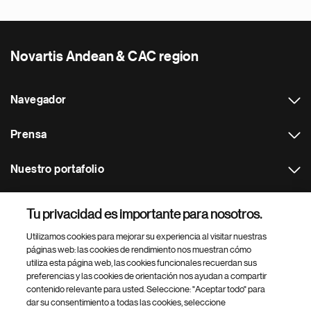
Novartis Andean & CAC region
Navegador
Prensa
Nuestro portafolio
Otras webs
Tu privacidad es importante para nosotros.
Utilizamos cookies para mejorar su experiencia al visitar nuestras
Footer Site Search
páginas web: las cookies de rendimiento nos muestran cómo
utiliza esta página web, las cookies funcionales recuerdan sus
preferencias y las cookies de orientación nos ayudan a compartir
contenido relevante para usted. Seleccione: "Aceptar todo" para
dar su consentimiento a todas las cookies, seleccione