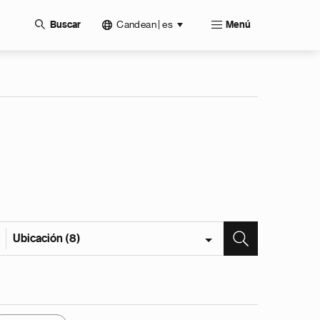
Candean | es
Buscar
Menú
Ubicación (8)