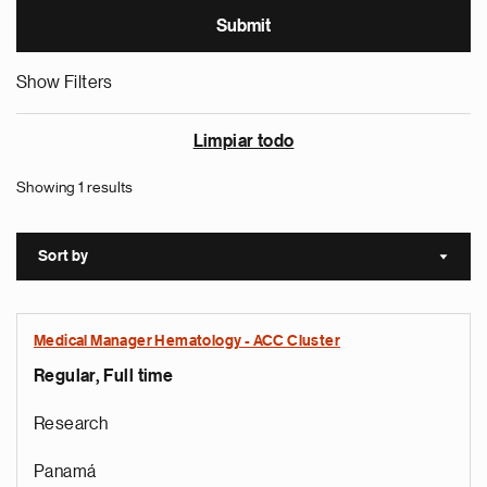
Show Filters
Limpiar todo
Showing 1 results
Sort by
Sort a
Medical Manager Hematology - ACC Cluster
Regular, Full time
Research
Panamá