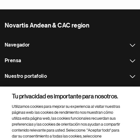
Novartis Andean & CAC region
Navegador
Prensa
Nuestro portafolio
Otras webs
Tu privacidad es importante para nosotros.
Utilizamos cookies para mejorar su experiencia al visitar nuestras
Footer Site Search
páginas web: las cookies de rendimiento nos muestran cómo
utiliza esta página web, las cookies funcionales recuerdan sus
preferencias y las cookies de orientación nos ayudan a compartir
contenido relevante para usted. Seleccione: "Aceptar todo" para
dar su consentimiento a todas las cookies, seleccione