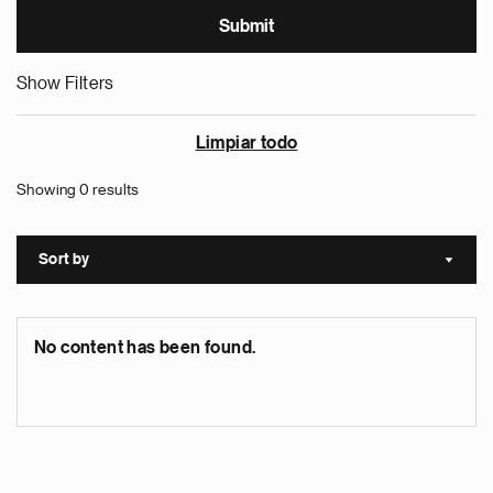
Show Filters
Limpiar todo
Showing 0 results
Sort by
Sort a
No content has been found.