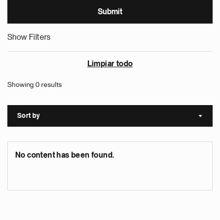
Show Filters
Limpiar todo
Showing 0 results
Sort by
Sort a
No content has been found.