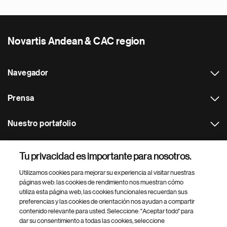
Novartis Andean & CAC region
Navegador
Prensa
Nuestro portafolio
Otras webs
Tu privacidad es importante para nosotros.
Utilizamos cookies para mejorar su experiencia al visitar nuestras
Footer Site Search
páginas web: las cookies de rendimiento nos muestran cómo
utiliza esta página web, las cookies funcionales recuerdan sus
preferencias y las cookies de orientación nos ayudan a compartir
contenido relevante para usted. Seleccione: "Aceptar todo" para
dar su consentimiento a todas las cookies, seleccione