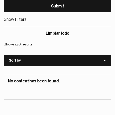
Show Filters
Limpiar todo
Showing 0 results
Sort by
Sort a
No content has been found.