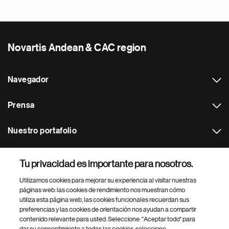
Novartis Andean & CAC region
Navegador
Prensa
Nuestro portafolio
Otras webs
Tu privacidad es importante para nosotros.
Utilizamos cookies para mejorar su experiencia al visitar nuestras
Footer Site Search
páginas web: las cookies de rendimiento nos muestran cómo
utiliza esta página web, las cookies funcionales recuerdan sus
preferencias y las cookies de orientación nos ayudan a compartir
contenido relevante para usted. Seleccione: "Aceptar todo" para
dar su consentimiento a todas las cookies, seleccione