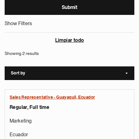
Show Filters
Limpiar todo
Showing 2 results
Sort by
Sort a
Sales Representative - Guayaquil, Ecuador
Regular, Full time
Marketing
Ecuador