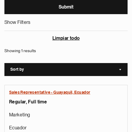
Show Filters
Limpiar todo
Showing 1 results
Sort by
Sort a
Sales Representative - Guayaquil, Ecuador
Regular, Full time
Marketing
Ecuador