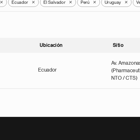
Ecuador
El Salvador
Perú
Uruguay
V
X
X
X
X
X
Ubicación
Sitio
scendente
Av. Amazona
Ecuador
(Pharmaceuti
NTO / CTS)