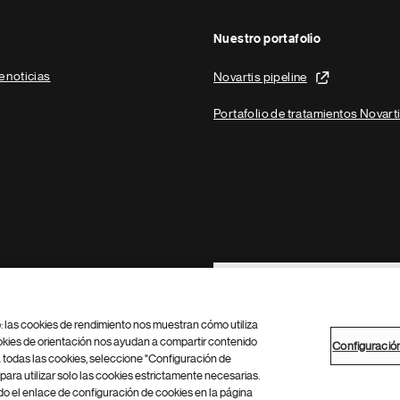
Nuestro portafolio
e noticias
Novartis pipeline
Portafolio de tratamientos Novart
Footer Site Search
b: las cookies de rendimiento nos muestran cómo utiliza
okies de orientación nos ayudan a compartir contenido
Configuració
 todas las cookies, seleccione "Configuración de
para utilizar solo las cookies estrictamente necesarias.
Configuración de cookies
Mapa del sitio
 el enlace de configuración de cookies en la página