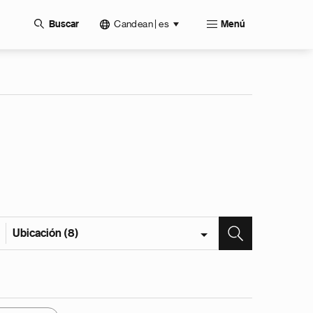
Candean | es
Buscar
Menú
Ubicación (8)