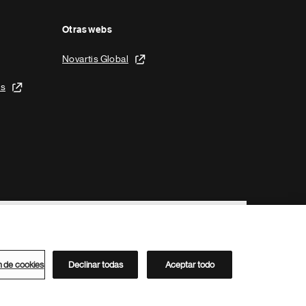
Otras webs
Novartis Global
is
n de cookies
Declinar todas
Aceptar todo
Directorio de Novartis
Este sitio está dirigido al público del clúster ACC