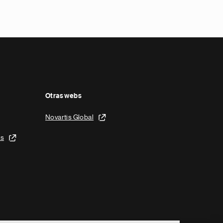
Otras webs
Novartis Global
is