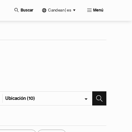
Candean | es
Buscar
Menú
Ubicación (10)