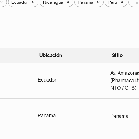
Ecuador
Nicaragua
Panamá
Perú
Tri
X
X
X
X
X
Ubicación
Sitio
scendente
Av. Amazona
Ecuador
(Pharmaceuti
NTO / CTS)
Panamá
Panama