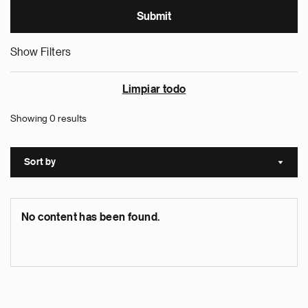
Show Filters
Limpiar todo
Showing 0 results
Sort by
Sort a
No content has been found.