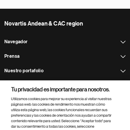
Novartis Andean & CAC region
Navegador
Prensa
Nuestro portafolio
Otras webs
Tu privacidad es importante para nosotros.
Utilizamos cookies para mejorar su experiencia al visitar nuestras
Footer Site Search
páginas web: las cookies de rendimiento nos muestran cómo
utiliza esta página web, las cookies funcionales recuerdan sus
preferencias y las cookies de orientación nos ayudan a compartir
contenido relevante para usted. Seleccione: "Aceptar todo" para
dar su consentimiento a todas las cookies, seleccione