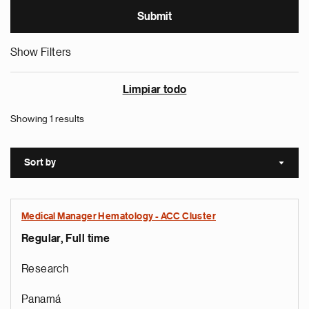
Show Filters
Limpiar todo
Showing 1 results
Sort by
Sort a
Medical Manager Hematology - ACC Cluster
Regular, Full time
Research
Panamá