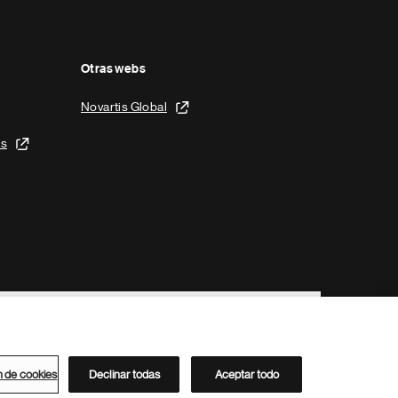
Otras webs
Novartis Global
is
n de cookies
Declinar todas
Aceptar todo
Directorio de Novartis