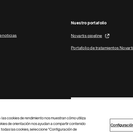
Nuestro portafolio
e noticias
Novartis pipeline
Portafolio de tratamientos Novart
Footer Site Search
b: las cookies de rendimiento nos muestran cómo utiliza
okies de orientación nos ayudan a compartir contenido
Configuració
 todas las cookies, seleccione "Configuración de