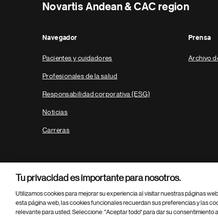
Novartis Andean & CAC region
Navegador
Prensa
Pacientes y cuidadores
Archivo d
Profesionales de la salud
Responsabilidad corporativa (ESG)
Noticias
Carreras
Tu privacidad es importante para nosotros.
Utilizamos cookies para mejorar su experiencia al visitar nuestras páginas we
esta página web, las cookies funcionales recuerdan sus preferencias y las co
relevante para usted. Seleccione: "Aceptar todo" para dar su consentimiento a
Parte
© 2026 Novartis AG