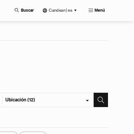
Candean | es
Buscar
Menú
Ubicación (12)