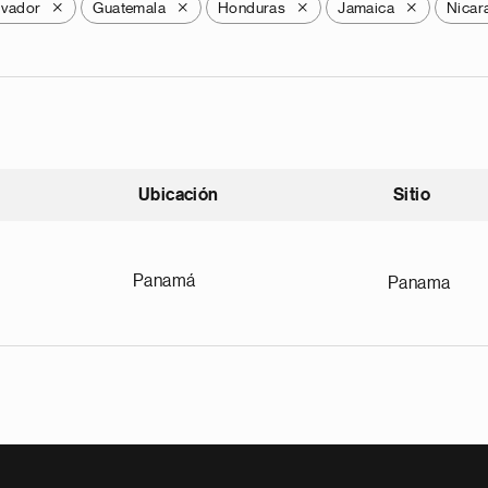
lvador
Guatemala
Honduras
Jamaica
Nicar
X
X
X
X
Ubicación
Sitio
scendente
Panamá
Panama