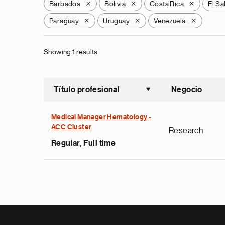
Barbados
Bolivia
Costa Rica
El Sa
X
X
X
Paraguay
Uruguay
Venezuela
X
X
X
Showing 1 results
Título profesional
Negocio
Ordenar a
Medical Manager Hematology -
ACC Cluster
Research
Regular, Full time