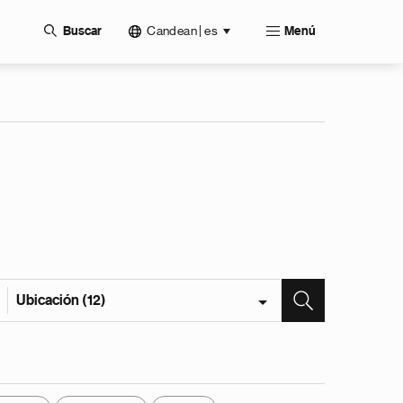
Candean | es
Buscar
Menú
Ubicación (12)