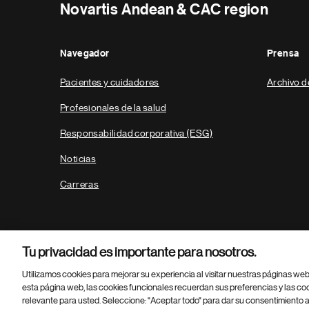
Novartis Andean & CAC region
Navegador
Prensa
Pacientes y cuidadores
Archivo d
Profesionales de la salud
Responsabilidad corporativa (ESG)
Noticias
Carreras
Tu privacidad es importante para nosotros.
Utilizamos cookies para mejorar su experiencia al visitar nuestras páginas we
esta página web, las cookies funcionales recuerdan sus preferencias y las co
relevante para usted. Seleccione: "Aceptar todo" para dar su consentimiento a
Parte
© 2026 Novartis AG