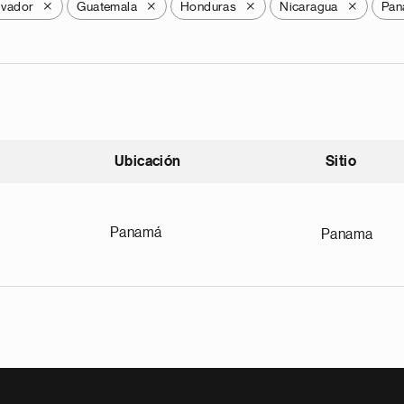
lvador
Guatemala
Honduras
Nicaragua
Pan
X
X
X
X
Ubicación
Sitio
scendente
Panamá
Panama