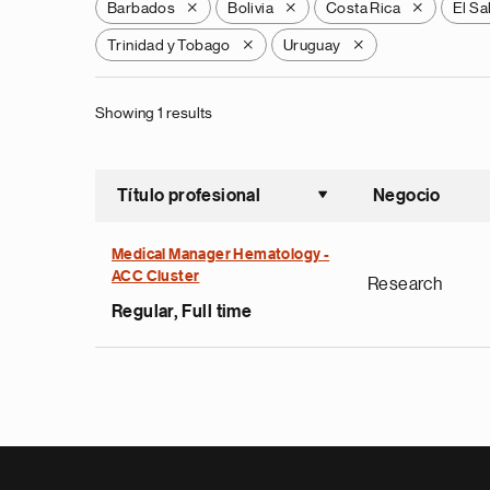
Barbados
Bolivia
Costa Rica
El Sa
X
X
X
Trinidad y Tobago
Uruguay
X
X
Showing 1 results
Título profesional
Negocio
Ordenar a
Medical Manager Hematology -
ACC Cluster
Research
Regular, Full time