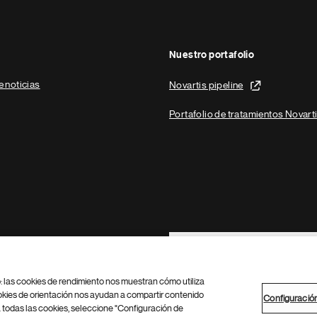
Nuestro portafolio
e noticias
Novartis pipeline
Portafolio de tratamientos Novart
Footer Site Search
b: las cookies de rendimiento nos muestran cómo utiliza
okies de orientación nos ayudan a compartir contenido
Configuració
 todas las cookies, seleccione "Configuración de