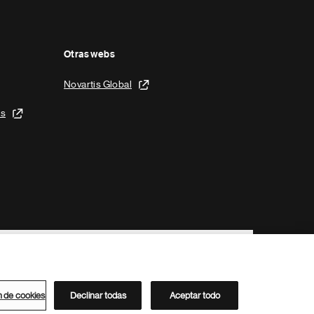
Otras webs
Novartis Global
is
n de cookies
Declinar todas
Aceptar todo
Directorio de Novartis