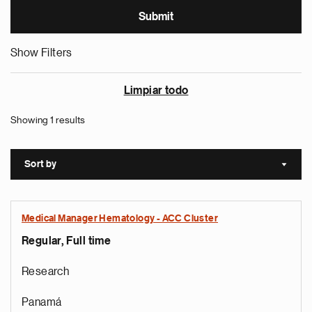
Show Filters
Limpiar todo
Showing 1 results
Sort by
Sort a
Medical Manager Hematology - ACC Cluster
Regular, Full time
Research
Panamá