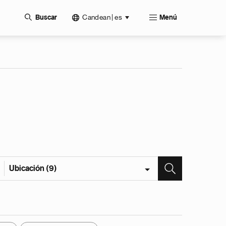
Candean | es
Buscar
Menú
Ubicación (9)