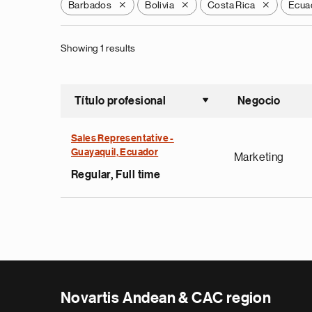
Barbados
Bolivia
Costa Rica
Ecua
X
X
X
Showing 1 results
Título profesional
Negocio
Ordenar a
Sales Representative -
Guayaquil, Ecuador
Marketing
Regular, Full time
Novartis Andean & CAC region