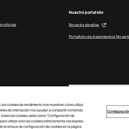
Nuestro portafolio
e noticias
Novartis pipeline
Portafolio de tratamientos Novart
Footer Site Search
b: las cookies de rendimiento nos muestran cómo utiliza
okies de orientación nos ayudan a compartir contenido
Configuració
 todas las cookies, seleccione "Configuración de
para utilizar solo las cookies estrictamente necesarias.
Configuración de cookies
Mapa del sitio
 el enlace de configuración de cookies en la página