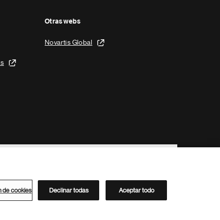
Otras webs
Novartis Global
is
n de cookies
Declinar todas
Aceptar todo
Directorio de Novartis
Este sitio está dirigido al público del clúster ACC