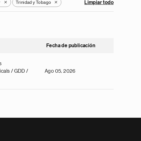
y
Trinidad y Tobago
Limpiar todo
X
X
Fecha de publicación
s
cals / GDD /
Ago 05, 2026