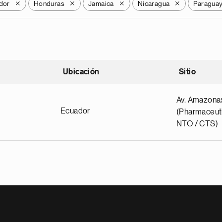
dor
Honduras
Jamaica
Nicaragua
Paragua
X
X
X
X
Ubicación
Sitio
scendente
Av. Amazona
Ecuador
(Pharmaceuti
NTO / CTS)