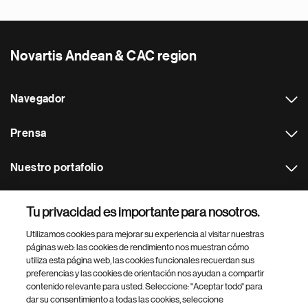
Novartis Andean & CAC region
Navegador
Prensa
Nuestro portafolio
Otras webs
Tu privacidad es importante para nosotros.
Utilizamos cookies para mejorar su experiencia al visitar nuestras
Footer Site Search
páginas web: las cookies de rendimiento nos muestran cómo
utiliza esta página web, las cookies funcionales recuerdan sus
preferencias y las cookies de orientación nos ayudan a compartir
contenido relevante para usted. Seleccione: "Aceptar todo" para
dar su consentimiento a todas las cookies, seleccione