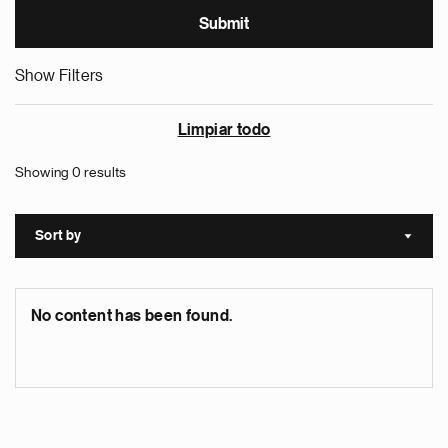
Show Filters
Limpiar todo
Showing 0 results
Sort by
Sort a
No content has been found.