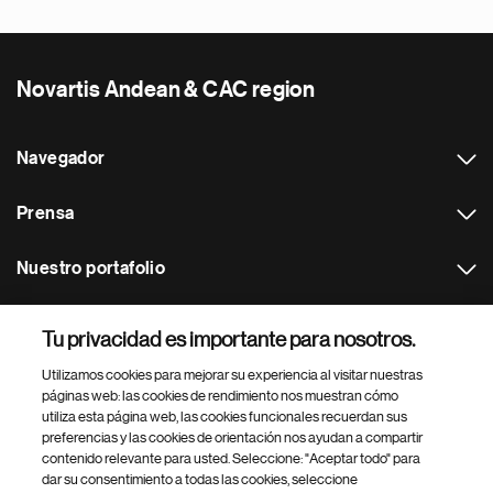
Novartis Andean & CAC region
Navegador
Prensa
Nuestro portafolio
Otras webs
Tu privacidad es importante para nosotros.
Utilizamos cookies para mejorar su experiencia al visitar nuestras
Footer Site Search
páginas web: las cookies de rendimiento nos muestran cómo
utiliza esta página web, las cookies funcionales recuerdan sus
preferencias y las cookies de orientación nos ayudan a compartir
contenido relevante para usted. Seleccione: "Aceptar todo" para
dar su consentimiento a todas las cookies, seleccione