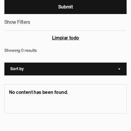
Show Filters
Limpiar todo
Showing 0 results
Sort by
Sort a
No content has been found.