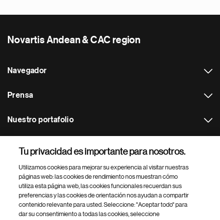
Novartis Andean & CAC region
Navegador
Prensa
Nuestro portafolio
Otras webs
Tu privacidad es importante para nosotros.
Utilizamos cookies para mejorar su experiencia al visitar nuestras
Footer Site Search
páginas web: las cookies de rendimiento nos muestran cómo
utiliza esta página web, las cookies funcionales recuerdan sus
preferencias y las cookies de orientación nos ayudan a compartir
contenido relevante para usted. Seleccione: "Aceptar todo" para
dar su consentimiento a todas las cookies, seleccione