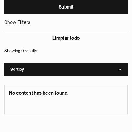
Show Filters
Limpiar todo
Showing 0 results
Sort by
Sort a
No content has been found.