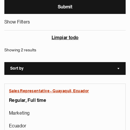
Show Filters
Limpiar todo
Showing 2 results
Sort by
Sort a
Sales Representative - Guayaquil, Ecuador
Regular, Full time
Marketing
Ecuador