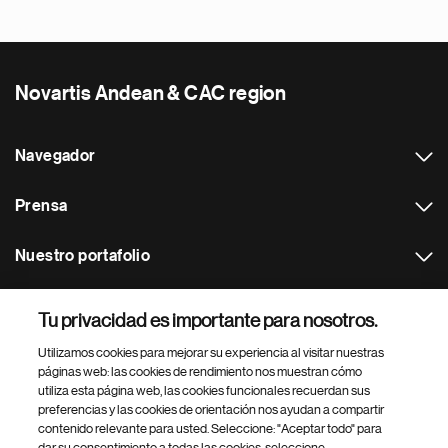
Novartis Andean & CAC region
Navegador
Prensa
Nuestro portafolio
Otras webs
Tu privacidad es importante para nosotros.
Utilizamos cookies para mejorar su experiencia al visitar nuestras
Footer Site Search
páginas web: las cookies de rendimiento nos muestran cómo
utiliza esta página web, las cookies funcionales recuerdan sus
preferencias y las cookies de orientación nos ayudan a compartir
contenido relevante para usted. Seleccione: "Aceptar todo" para
dar su consentimiento a todas las cookies, seleccione