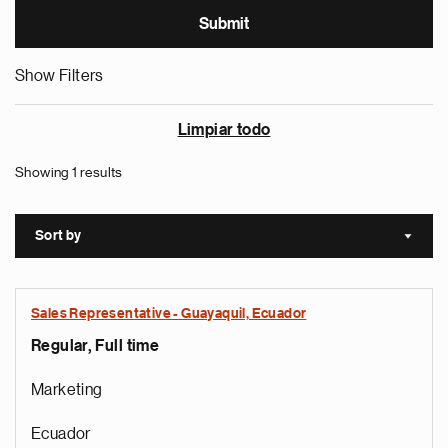
Show Filters
Limpiar todo
Showing 1 results
Sort by
Sort a
Sales Representative - Guayaquil, Ecuador
Regular, Full time
Marketing
Ecuador