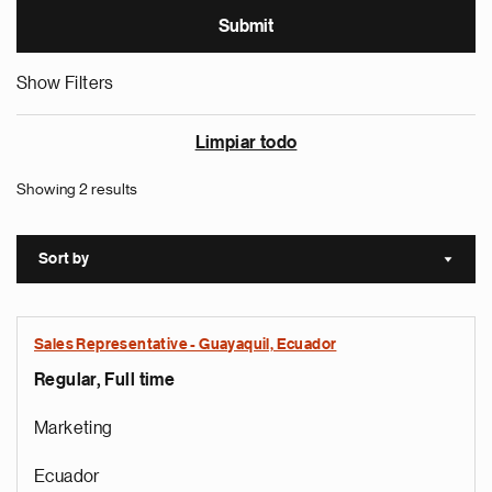
Show Filters
Limpiar todo
Showing 2 results
Sort by
Sort a
Sales Representative - Guayaquil, Ecuador
Regular, Full time
Marketing
Ecuador