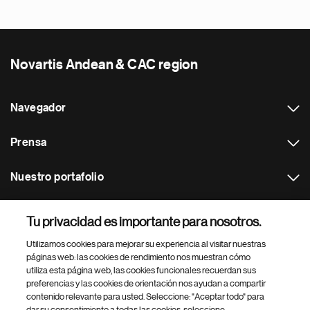
Novartis Andean & CAC region
Navegador
Prensa
Nuestro portafolio
Otras webs
Tu privacidad es importante para nosotros.
Utilizamos cookies para mejorar su experiencia al visitar nuestras
Footer Site Search
páginas web: las cookies de rendimiento nos muestran cómo
utiliza esta página web, las cookies funcionales recuerdan sus
preferencias y las cookies de orientación nos ayudan a compartir
contenido relevante para usted. Seleccione: "Aceptar todo" para
dar su consentimiento a todas las cookies, seleccione