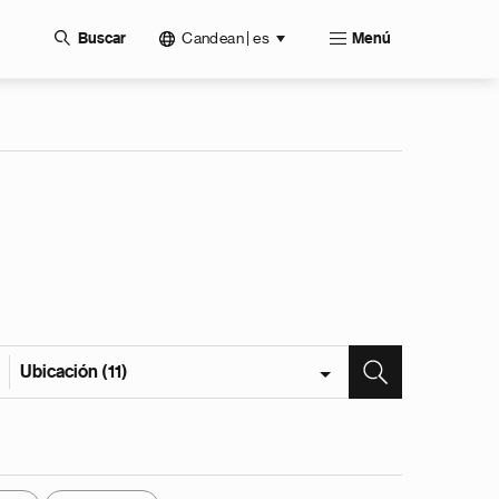
Candean | es
Buscar
Menú
Ubicación (11)