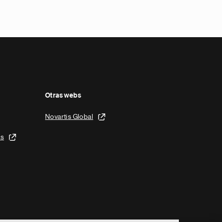
Otras webs
Novartis Global
is