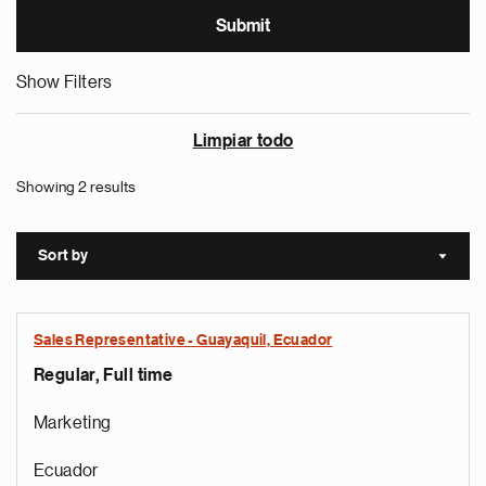
Show Filters
Limpiar todo
Showing 2 results
Sort by
Sort a
Sales Representative - Guayaquil, Ecuador
Regular, Full time
Marketing
Ecuador