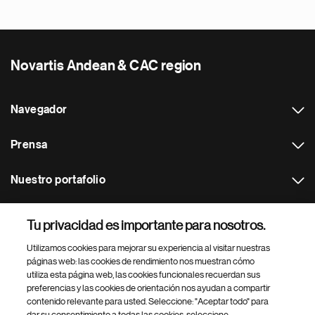
Novartis Andean & CAC region
Navegador
Prensa
Nuestro portafolio
Otras webs
Tu privacidad es importante para nosotros.
Utilizamos cookies para mejorar su experiencia al visitar nuestras
Footer Site Search
páginas web: las cookies de rendimiento nos muestran cómo
utiliza esta página web, las cookies funcionales recuerdan sus
preferencias y las cookies de orientación nos ayudan a compartir
contenido relevante para usted. Seleccione: "Aceptar todo" para
dar su consentimiento a todas las cookies, seleccione