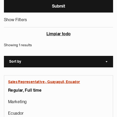
Show Filters
Limpiar todo
Showing 1 results
Sort by
Sort a
Sales Representative - Guayaquil, Ecuador
Regular, Full time
Marketing
Ecuador