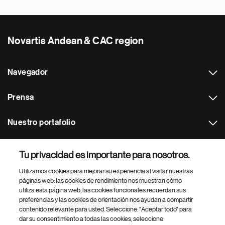
Novartis Andean & CAC region
Navegador
Prensa
Nuestro portafolio
Otras webs
Tu privacidad es importante para nosotros.
Utilizamos cookies para mejorar su experiencia al visitar nuestras
Footer Site Search
páginas web: las cookies de rendimiento nos muestran cómo
utiliza esta página web, las cookies funcionales recuerdan sus
preferencias y las cookies de orientación nos ayudan a compartir
contenido relevante para usted. Seleccione: "Aceptar todo" para
dar su consentimiento a todas las cookies, seleccione