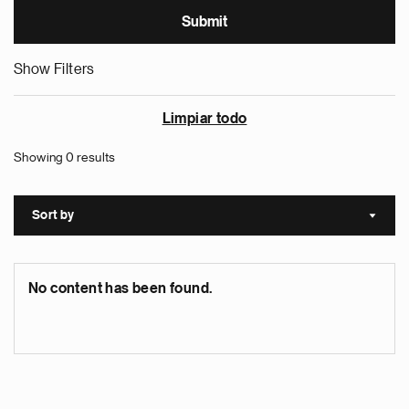
Show Filters
Limpiar todo
Showing 0 results
Sort by
Sort a
No content has been found.