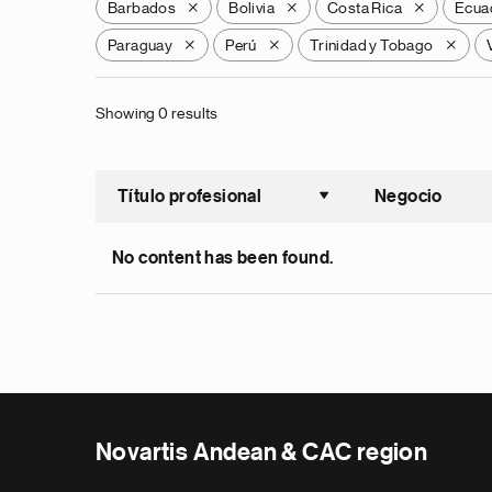
Barbados
Bolivia
Costa Rica
Ecua
X
X
X
Paraguay
Perú
Trinidad y Tobago
X
X
X
Showing 0 results
Título profesional
Negocio
Ordenar a
No content has been found.
Novartis Andean & CAC region