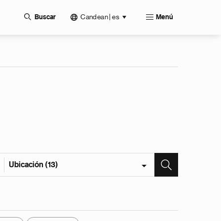
Candean | es
Buscar
Menú
Ubicación (13)