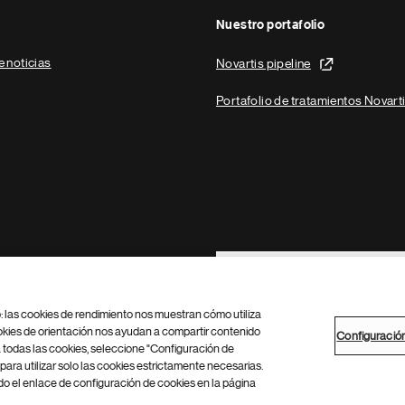
Nuestro portafolio
e noticias
Novartis pipeline
Portafolio de tratamientos Novart
Footer Site Search
b: las cookies de rendimiento nos muestran cómo utiliza
okies de orientación nos ayudan a compartir contenido
Configuració
 todas las cookies, seleccione "Configuración de
para utilizar solo las cookies estrictamente necesarias.
Configuración de cookies
Mapa del sitio
 el enlace de configuración de cookies en la página