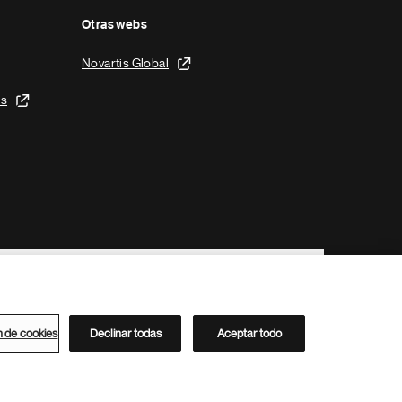
Otras webs
Novartis Global
is
n de cookies
Declinar todas
Aceptar todo
Directorio de Novartis
Este sitio está dirigido al público del clúster ACC