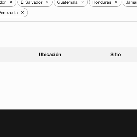
dor
El Salvador
Guatemala
Honduras
Jama
X
X
X
X
Venezuela
X
Ubicación
Sitio
scendente