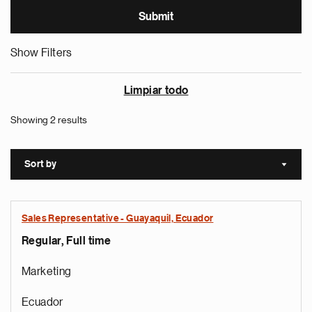
Show Filters
Limpiar todo
Showing 2 results
Sort by
Sort a
Sales Representative - Guayaquil, Ecuador
Regular, Full time
Marketing
Ecuador