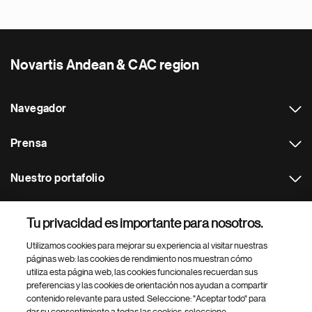
Novartis Andean & CAC region
Navegador
Prensa
Nuestro portafolio
Otras webs
Tu privacidad es importante para nosotros.
Utilizamos cookies para mejorar su experiencia al visitar nuestras
Footer Site Search
páginas web: las cookies de rendimiento nos muestran cómo
utiliza esta página web, las cookies funcionales recuerdan sus
preferencias y las cookies de orientación nos ayudan a compartir
contenido relevante para usted. Seleccione: "Aceptar todo" para
dar su consentimiento a todas las cookies, seleccione