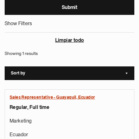
Show Filters
Limpiar todo
Showing 1 results
Sort by
Sort a
Sales Representative - Guayaquil, Ecuador
Regular, Full time
Marketing
Ecuador