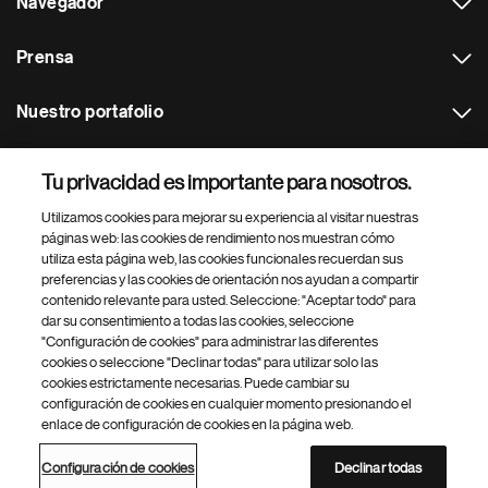
Navegador
Prensa
Nuestro portafolio
Otras webs
Tu privacidad es importante para nosotros.
Utilizamos cookies para mejorar su experiencia al visitar nuestras
Footer Site Search
páginas web: las cookies de rendimiento nos muestran cómo
utiliza esta página web, las cookies funcionales recuerdan sus
preferencias y las cookies de orientación nos ayudan a compartir
contenido relevante para usted. Seleccione: "Aceptar todo" para
dar su consentimiento a todas las cookies, seleccione
"Configuración de cookies" para administrar las diferentes
cookies o seleccione "Declinar todas" para utilizar solo las
cookies estrictamente necesarias. Puede cambiar su
Parte
© 2026 Novartis AG
configuración de cookies en cualquier momento presionando el
inferior
enlace de configuración de cookies en la página web.
Política de privacidad
Términos de uso
Accesibilidad
del
Configuración de cookies
Mapa del sitio
pie
Configuración de cookies
Declinar todas
de