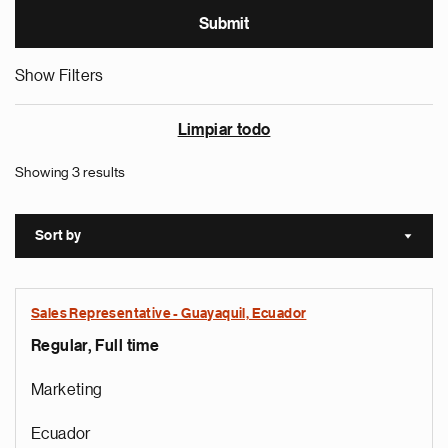
Show Filters
Limpiar todo
Showing 3 results
Sort by
Sort a
Sales Representative - Guayaquil, Ecuador
Regular, Full time
Marketing
Ecuador