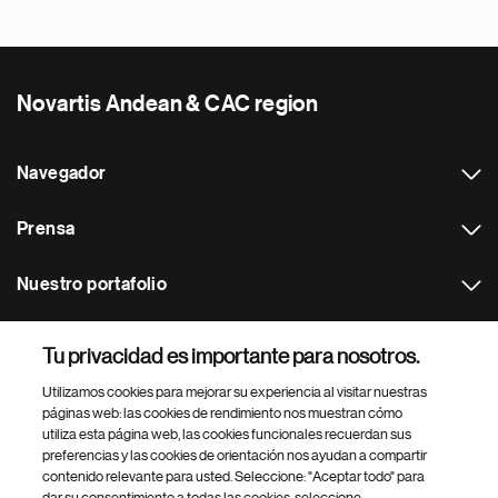
Novartis Andean & CAC region
Navegador
Prensa
Nuestro portafolio
Otras webs
Tu privacidad es importante para nosotros.
Utilizamos cookies para mejorar su experiencia al visitar nuestras
Footer Site Search
páginas web: las cookies de rendimiento nos muestran cómo
utiliza esta página web, las cookies funcionales recuerdan sus
preferencias y las cookies de orientación nos ayudan a compartir
contenido relevante para usted. Seleccione: "Aceptar todo" para
dar su consentimiento a todas las cookies, seleccione