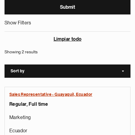
Show Filters
Limpiar todo
Showing 2 results
Sort by
Sort a
Sales Representative - Guayaquil, Ecuador
Regular, Full time
Marketing
Ecuador