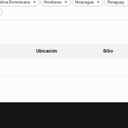
blica Dominicana
Honduras
Nicaragua
Paraguay
X
X
X
Ubicación
Sitio
scendente