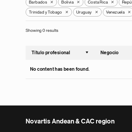
Barbados
Bolivia
Costa Rica
Repú
X
X
X
Trinidad y Tobago
Uruguay
Venezuela
X
X
X
Showing 0 results
Título profesional
Negocio
Ordenar a
No content has been found.
Novartis Andean & CAC region