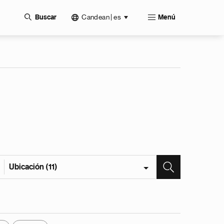
Candean | es
Buscar
Menú
Ubicación (11)