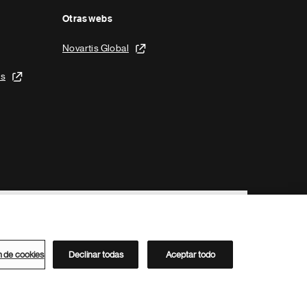
Otras webs
Novartis Global
is
n de cookies
Declinar todas
Aceptar todo
Directorio de Novartis
Este sitio está dirigido al público del clúster ACC