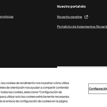
Nuestro portafolio
e noticias
Novartis pipeline
Portafolio de tratamientos Novart
Footer Site Search
b: las cookies de rendimiento nos muestran cómo utiliza
okies de orientación nos ayudan a compartir contenido
Configuració
 todas las cookies, seleccione "Configuración de
para utilizar solo las cookies estrictamente necesarias.
Configuración de cookies
Mapa del sitio
 el enlace de configuración de cookies en la página