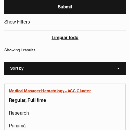
Show Filters
Limpiar todo
Showing 1 results
Sort by
Sort a
Medical Manager Hematology - ACC Cluster
Regular, Full time
Research
Panamá